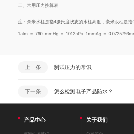
二、常用压力换算表
注：毫米水柱是指4摄氏度状态的水柱高度，毫米汞柱是指0摄氏度状态的
1atm = 760 mmHg = 1013hPa 1mmAg = 0.0735793
上一条
测试压力的常识
下一条
怎么检测电子产品防水？
产品中心
关于我们
气密性测试仪
公司简介